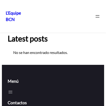
L'Equipe
BCN
Saltar
al
contenido
Latest posts
No se han encontrado resultados.
Menú
Contactos